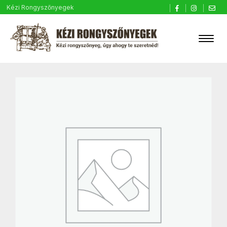
Kézi Rongyszőnyegek