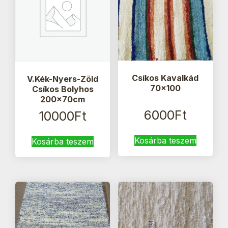
Csíkos Kavalkád
V.Kék-Nyers-Zöld
70×100
Csíkos Bolyhos
200x70cm
6000
Ft
10000
Ft
Kosárba teszem
Kosárba teszem