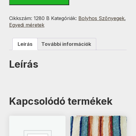
Rózsaszín
csíkos
60x140
Cikkszám:
1280 B
Kategóriák:
Bolyhos Szőnyegek
,
cm
Egyedi méretek
mennyiség
Leírás
További információk
Leírás
Kapcsolódó termékek