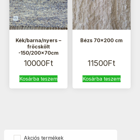
Kék/barna/nyers –
Bézs 70×200 cm
fröcskölt
-150/200x70cm
10000
Ft
11500
Ft
Kosárba teszem
Kosárba teszem
Akciós termékek