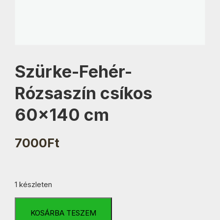
Szürke-Fehér-
Rózsaszín csíkos
60×140 cm
7000
Ft
1 készleten
Szürke-
Fehér-
KOSÁRBA TESZEM