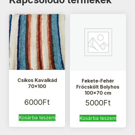
Csíkos Kavalkád
Fekete-Fehér
70×100
Fröcskölt Bolyhos
100×70 cm
6000
Ft
5000
Ft
Kosárba teszem
Kosárba teszem