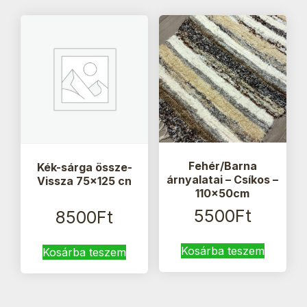
Fehér/Barna
Kék-sárga össze-
árnyalatai – Csíkos –
Vissza 75×125 cn
110x50cm
5500
Ft
8500
Ft
Kosárba teszem
Kosárba teszem