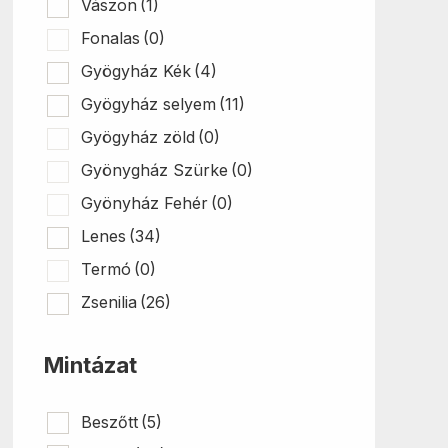
Vászon
(1)
Fonalas
(0)
Gyögyház Kék
(4)
Gyögyház selyem
(11)
Gyögyház zöld
(0)
Gyönygház Szürke
(0)
Gyönyház Fehér
(0)
Lenes
(34)
Termó
(0)
Zsenilia
(26)
Mintázat
Beszőtt
(5)