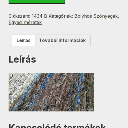
Variáns
2.
Bolyhos
Cikkszám:
1434 B
Kategóriák:
Bolyhos Szőnyegek
,
70x140
Egyedi méretek
cm
mennyiség
Leírás
További információk
Leírás
Kapcsolódó termékek