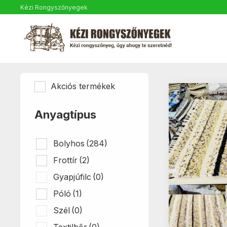
Kézi Rongyszőnyegek
Akciós termékek
Anyagtípus
Bolyhos
(284)
Frottír
(2)
Gyapjúfilc
(0)
Póló
(1)
Szél
(0)
Textilbőr
(0)