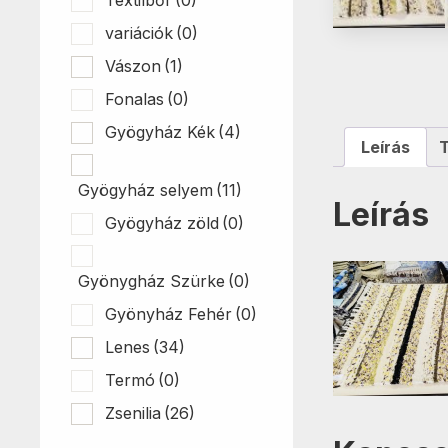
variációk
(0)
Vászon
(1)
Fonalas
(0)
Gyögyház Kék
(4)
Leírás
Gyögyház selyem
(11)
Leírás
Gyögyház zöld
(0)
Gyönygház Szürke
(0)
Gyönyház Fehér
(0)
Lenes
(34)
Termó
(0)
Zsenilia
(26)