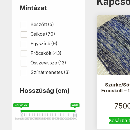
Kapcso
Mintázat
Beszőtt
(5)
Csíkos
(70)
Egyszínű
(9)
Fröcskölt
(43)
Összevissza
(13)
Színátmenetes
(3)
Szürke/Sö
Hosszúság (cm)
Fröcskölt –
750
variációk
460
Egyedi méret
variációk
35
55
70
75
80
90
95
100
115 cm
110
115
120
125
130
135
140
145
150
160
170
175
180
185
190
200
210
201+
220
240
250
320
460
Kosárba 