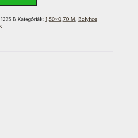
:
1325 B
Kategóriák:
1,50×0,70 M
,
Bolyhos
k
x150
g