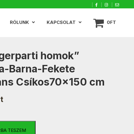
RÓLUNK
KAPCSOLAT
0FT
gerparti homok”
a-Barna-Fekete
áns Csíkos70x150 cm
t
ti
RBA TESZEM