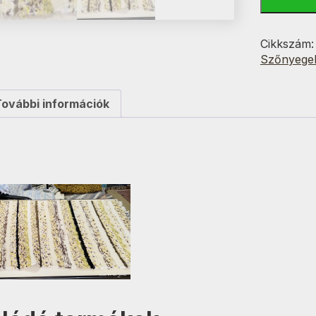
Sárga-
Barna-
Fekete
Cikkszám
Variáns
Szőnyege
Csíkos70
cm
mennyisé
További információk