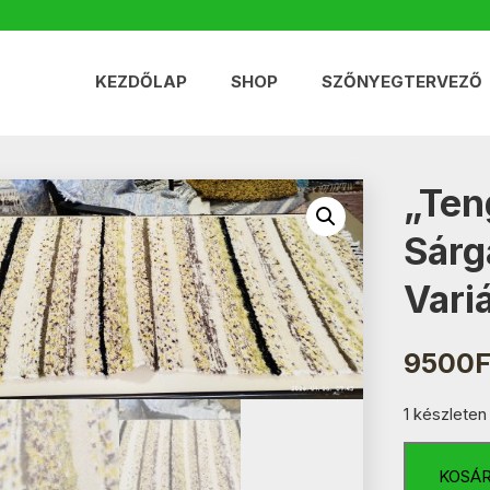
KEZDŐLAP
SHOP
SZŐNYEGTERVEZŐ
„Ten
Sárg
Vari
9500
F
1 készleten
"Tengerpar
homok"
KOSÁ