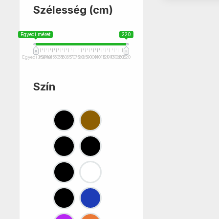
Szélesség (cm)
Egyedi méret
220
Egyedi méret
35
37
40
45
50
55
60
65
70
75
80
85
90
100
110
115
120
140
150
180
200
220
Szín