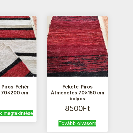
-Piros-Fehér
Fekete-Piros
s 70×200 cm
Átmenetes 70×150 cm
bolyos
8500
Ft
 megtekintése
Tovább olvasom