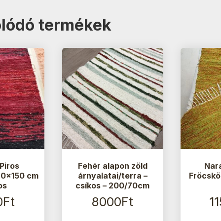
lódó termékek
Piros
Fehér alapon zöld
Nar
70×150 cm
árnyalatai/terra –
Fröcskö
os
csíkos – 200/70cm
0
Ft
8000
Ft
1
Ennek