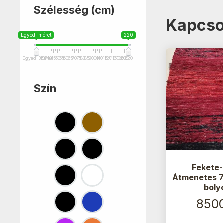
Szélesség (cm)
Kapcso
Egyedi méret
220
Egyedi méret
35
37
40
45
50
55
60
65
70
75
80
85
90
100
110
115
120
140
150
180
200
220
Szín
Fekete-
Átmenetes 
boly
850