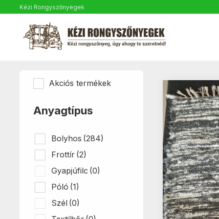
Kézi Rongyszőnyegek
Akciós termékek
Anyagtípus
Bolyhos
(284)
Frottír
(2)
Gyapjúfilc
(0)
Póló
(1)
Szél
(0)
Textilbőr
(0)