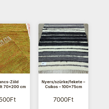
ancs-Zöld
Nyers/szürke/fekete –
lt 70×200 cm
Csíkos – 100x75cm
1500
Ft
7000
Ft