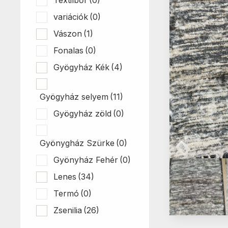
variációk
(0)
Vászon
(1)
Fonalas
(0)
Gyögyház Kék
(4)
Gyögyház selyem
(11)
Gyögyház zöld
(0)
Gyönygház Szürke
(0)
Gyönyház Fehér
(0)
Lenes
(34)
Termó
(0)
Zsenilia
(26)