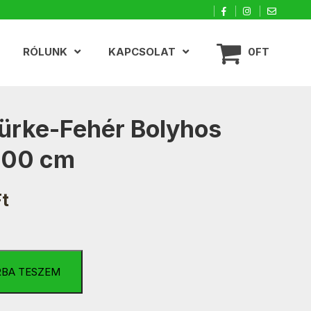
RÓLUNK
KAPCSOLAT
0FT
ürke-Fehér Bolyhos
100 cm
Ft
RBA TESZEM