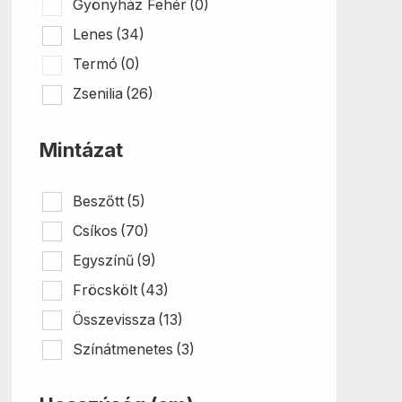
Gyönyház Fehér
(0)
Lenes
(34)
Termó
(0)
Zsenilia
(26)
Mintázat
Beszőtt
(5)
Csíkos
(70)
Egyszínű
(9)
Fröcskölt
(43)
Összevissza
(13)
Színátmenetes
(3)