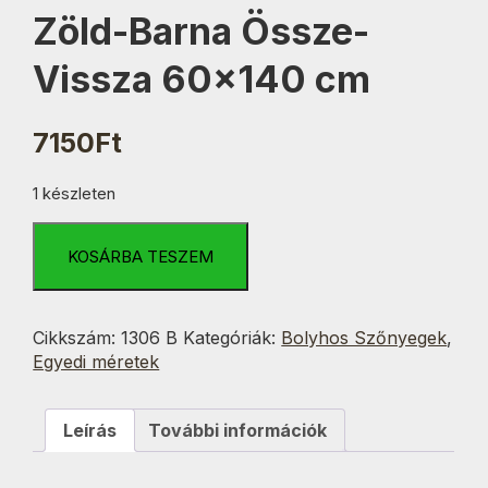
Zöld-Barna Össze-
Vissza 60×140 cm
7150
Ft
1 készleten
Zöld-
Barna
KOSÁRBA TESZEM
Össze-
Vissza
60x140
Cikkszám:
1306 B
Kategóriák:
Bolyhos Szőnyegek
,
cm
Egyedi méretek
mennyiség
Leírás
További információk