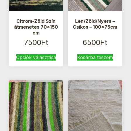
Citrom-Zöld Szín
Len/Zöld/Nyers –
átmenetes 70×150
Csíkos – 100x75cm
cm
7500
Ft
6500
Ft
Ennek
Opciók választása
Kosárba teszem
a
terméknek
több
variációja
van.
A
változatok
a
termékoldalon
választhatók
ki