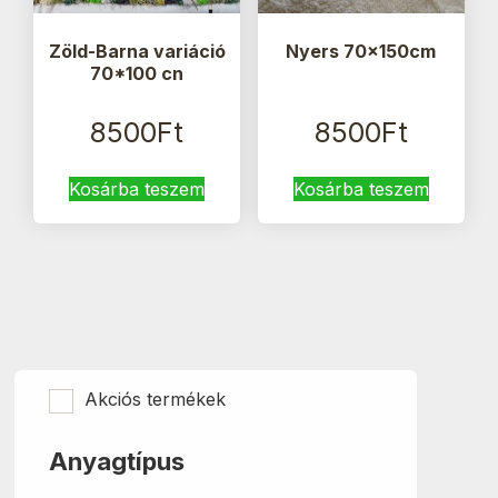
Zöld-Barna variáció
Nyers 70x150cm
70*100 cn
8500
Ft
8500
Ft
Kosárba teszem
Kosárba teszem
Akciós termékek
Anyagtípus