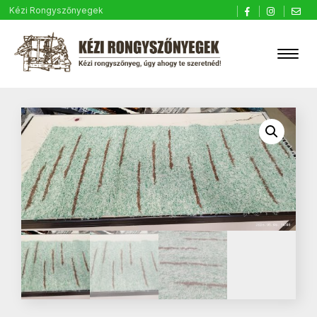
Kézi Rongyszőnyegek