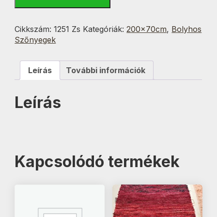
Barna-
Fehér
csíkos
Cikkszám:
1251 Zs
Kategóriák:
200x70cm
,
Bolyhos
70x200
Szőnyegek
cm
mennyiség
Leírás
További információk
Leírás
Kapcsolódó termékek