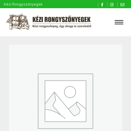
Kézi Rongyszőnyegek