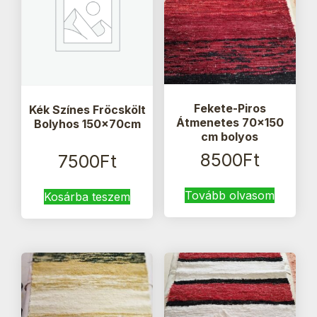
Fekete-Piros
Kék Színes Fröcskölt
Átmenetes 70×150
Bolyhos 150x70cm
cm bolyos
8500
Ft
7500
Ft
Tovább olvasom
Kosárba teszem