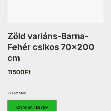
Zöld variáns-Barna-
Fehér csíkos 70×200
cm
11500
Ft
1 készleten
Zöld
variáns-
KOSÁRBA TESZEM