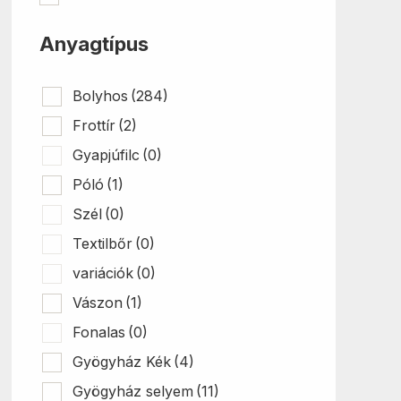
választhatók
ki
Anyagtípus
Bolyhos
(284)
Frottír
(2)
Gyapjúfilc
(0)
Póló
(1)
Szél
(0)
Textilbőr
(0)
variációk
(0)
Vászon
(1)
Fonalas
(0)
Gyögyház Kék
(4)
Gyögyház selyem
(11)