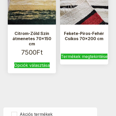
Citrom-Zöld Szín
Fekete-Piros-Fehér
átmenetes 70×150
Csíkos 70×200 cm
cm
7500
Ft
Termékek megtekintése
Ennek
Opciók választása
a
terméknek
több
variációja
van.
A
változatok
a
termékoldalon
Akciós termékek