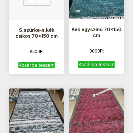
Kék egyszínű 70×150
S.szürke-s.kék
cm
csíkos 70×150 cm
9000
Ft
8500
Ft
Kosárba teszem
Kosárba teszem