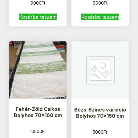
9000
Ft
6000
Ft
Kosárba teszem
Kosárba teszem
Fehér-Zöld Csíkos
Bézs-Színes variáció
Bolyhos 70×160 cm
Bolyhos 70×150 cm
10500
Ft
5000
Ft