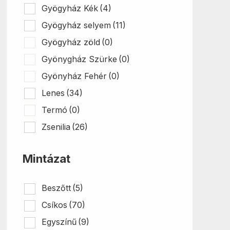
Gyögyház Kék
(4)
Gyögyház selyem
(11)
Gyögyház zöld
(0)
Gyönygház Szürke
(0)
Gyönyház Fehér
(0)
Lenes
(34)
Termó
(0)
Zsenilia
(26)
Mintázat
Beszőtt
(5)
Csíkos
(70)
Egyszínű
(9)