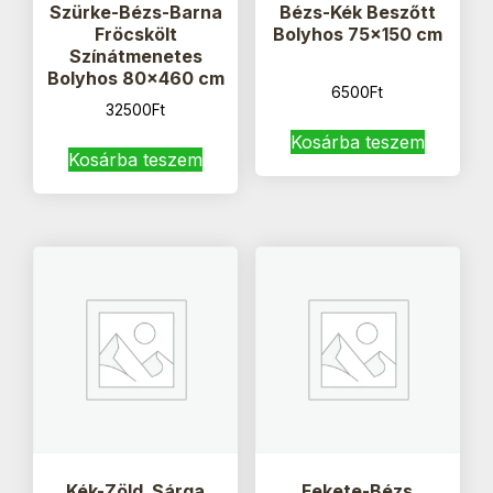
Szürke-Bézs-Barna
Bézs-Kék Beszőtt
Fröcskölt
Bolyhos 75×150 cm
Színátmenetes
Bolyhos 80×460 cm
6500
Ft
32500
Ft
Kosárba teszem
Kosárba teszem
Kék-Zöld_Sárga
Fekete-Bézs