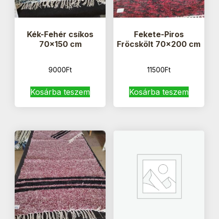
Kék-Fehér csíkos
Fekete-Piros
70×150 cm
Fröcskölt 70×200 cm
9000
Ft
11500
Ft
Kosárba teszem
Kosárba teszem