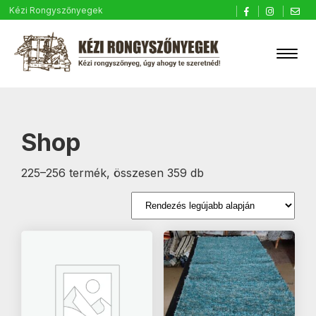
Kézi Rongyszőnyegek
Shop
Sorted
225–256 termék, összesen 359 db
by
latest