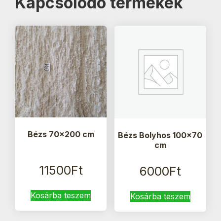
Kapcsolódó termékek
Bézs 70×200 cm
Bézs Bolyhos 100×70
cm
11500
Ft
6000
Ft
Kosárba teszem
Kosárba teszem