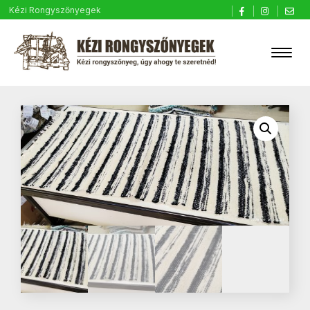
Kézi Rongyszőnyegek