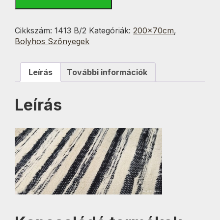
Csíkos
1./2.
Bolyhos
Cikkszám:
1413 B/2
Kategóriák:
200x70cm
,
70x200
Bolyhos Szőnyegek
cm
mennyiség
Leírás
További információk
Leírás