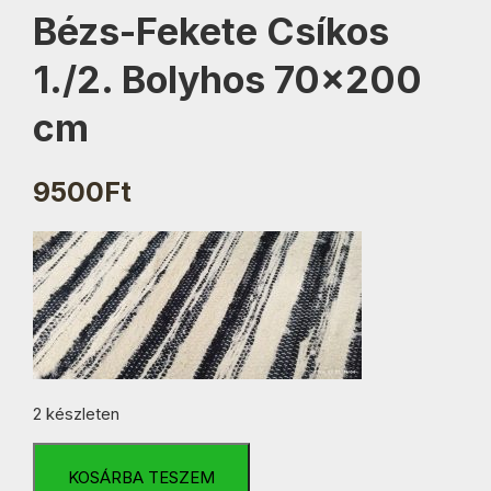
Bézs-Fekete Csíkos
1./2. Bolyhos 70×200
cm
9500
Ft
2 készleten
Bézs-
Fekete
KOSÁRBA TESZEM