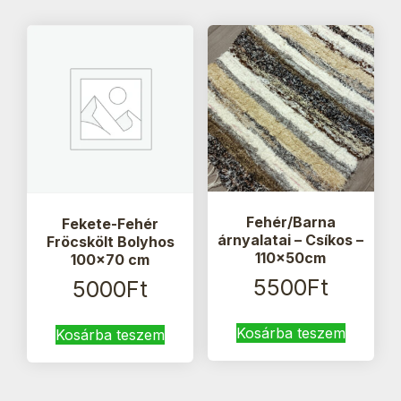
Fehér/Barna
Fekete-Fehér
árnyalatai – Csíkos –
Fröcskölt Bolyhos
110x50cm
100×70 cm
5500
Ft
5000
Ft
Kosárba teszem
Kosárba teszem