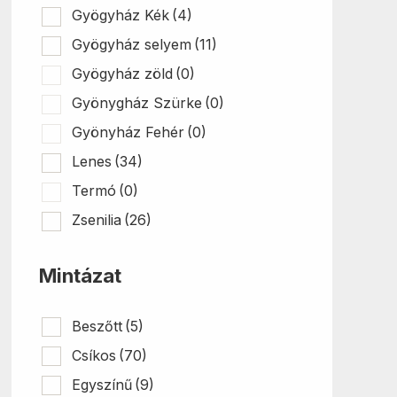
Gyögyház Kék
(4)
Gyögyház selyem
(11)
Gyögyház zöld
(0)
Gyönygház Szürke
(0)
Gyönyház Fehér
(0)
Lenes
(34)
Termó
(0)
Zsenilia
(26)
Mintázat
Beszőtt
(5)
Csíkos
(70)
Egyszínű
(9)