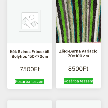
Zöld-Barna variáció
Kék Színes Fröcskölt
70*100 cm
Bolyhos 150x70cm
8500
Ft
7500
Ft
Kosárba teszem
Kosárba teszem