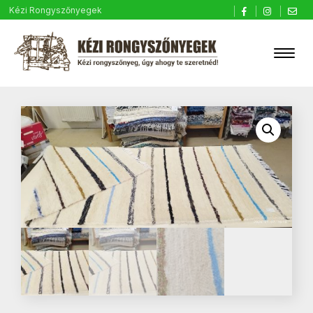
Kézi Rongyszőnyegek