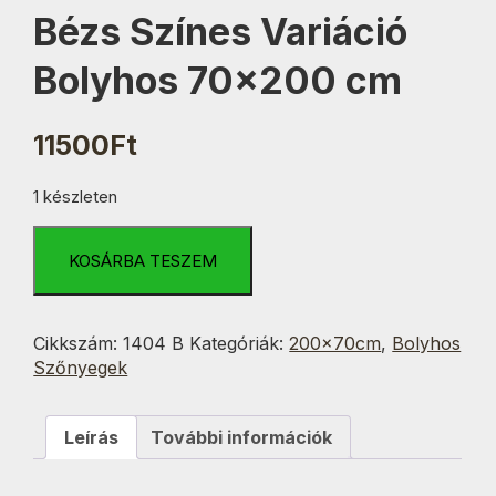
Bézs Színes Variáció
Bolyhos 70×200 cm
11500
Ft
1 készleten
Bézs
Színes
KOSÁRBA TESZEM
Variáció
Bolyhos
70x200
Cikkszám:
1404 B
Kategóriák:
200x70cm
,
Bolyhos
cm
Szőnyegek
mennyiség
Leírás
További információk