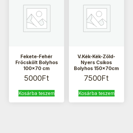
Fekete-Fehér
V.Kék-Kék-Zöld-
Fröcskölt Bolyhos
Nyers Csíkos
100×70 cm
Bolyhos 150x70cm
5000
Ft
7500
Ft
Kosárba teszem
Kosárba teszem