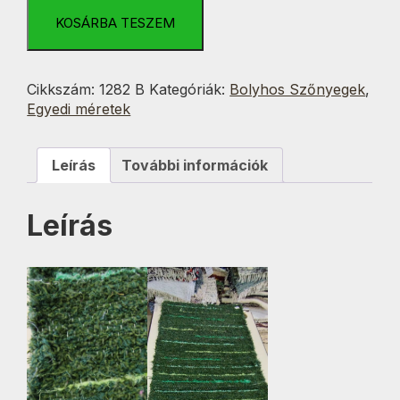
Zöld
színes
KOSÁRBA TESZEM
Beszőtt
60x150
cm
Cikkszám:
1282 B
Kategóriák:
Bolyhos Szőnyegek
,
mennyiség
Egyedi méretek
Leírás
További információk
Leírás