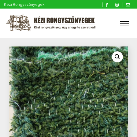
Kézi Rongyszőnyegek