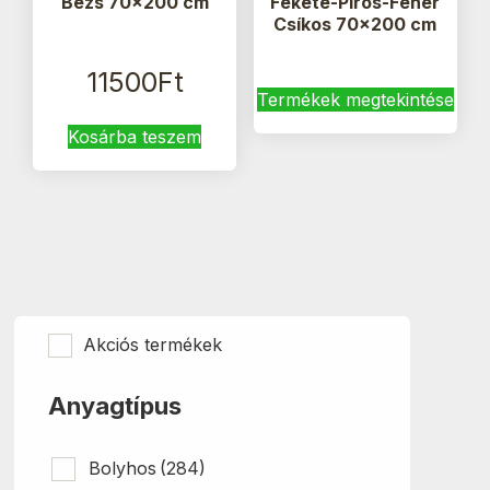
Bézs 70×200 cm
Fekete-Piros-Fehér
Csíkos 70×200 cm
11500
Ft
Termékek megtekintése
Kosárba teszem
Akciós termékek
Anyagtípus
Bolyhos
(284)