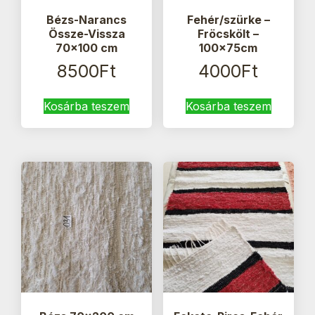
Bézs-Narancs
Fehér/szürke –
Össze-Vissza
Fröcskölt –
70×100 cm
100x75cm
8500
Ft
4000
Ft
Kosárba teszem
Kosárba teszem